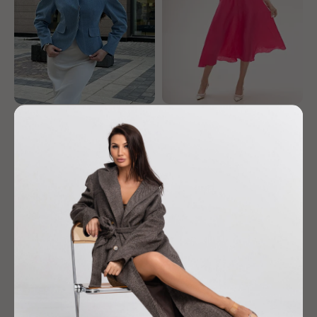
Жакет "Кокон"
Платье "Монро"
26 900
р.
15 900
р.
-30%