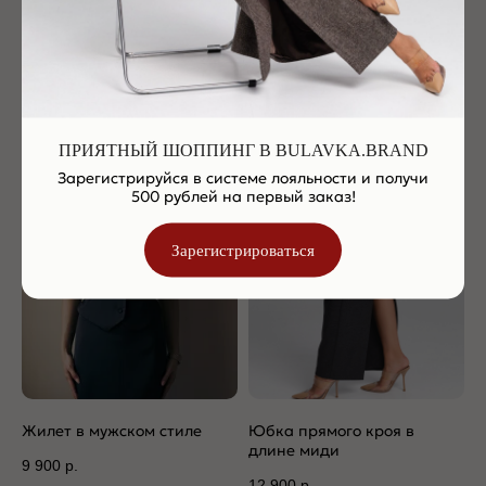
Жакет с мужского плеча
Жилет в мужском стиле
24 900
р.
9 900
р.
-50% на
светло-
ПРИЯТНЫЙ ШОППИНГ В BULAVKA.BRAND
коричневый
Зарегистрируйся в системе лояльности и получи
и
коричневый
500 рублей на первый заказ!
цвет
Зарегистрироваться
Жилет в мужском стиле
Юбка прямого кроя в
длине миди
9 900
р.
12 900
р.