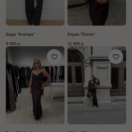
Боди "Ksenya"
Блуза "Elvina"
9 900
р.
11 900
р.