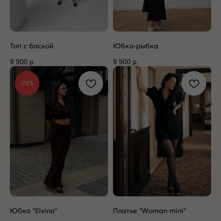
Топ с баской
Юбка-рыбка
9 900
р.
9 900
р.
-70%
Юбка "Elvina"
Платье "Woman mini"