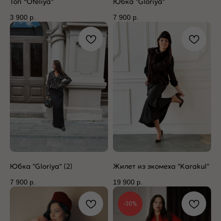
Топ “Ofeliya”
Юбка "Gloriya"
3 900
р.
7 900
р.
Юбка "Gloriya" (2)
Жилет из экомеха "Karakul"
7 900
р.
19 900
р.
-30%