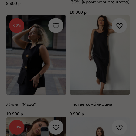
-30% (кроме черного цвета)
9 900
р.
18 900
р.
-30%
Жилет "Muza"
Платье комбинация
19 900
р.
9 900
р.
-30%