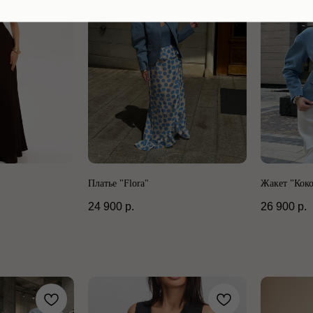
Платье "Flora"
Жакет "Кок
24 900
р.
26 900
р.