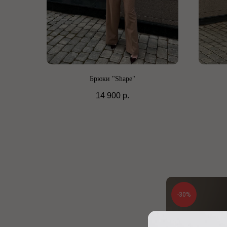
Брюки "Shape"
14 900
р.
-30%