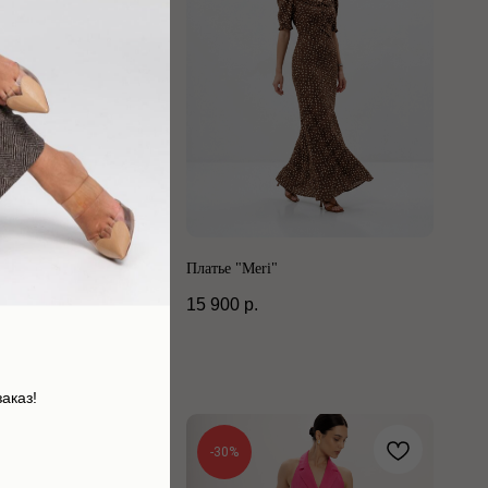
e"
Платье "Meri"
15 900
р.
аказ!
-30%