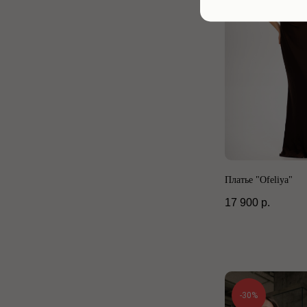
Платье "Ofeliya"
17 900
р.
-30%