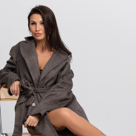
Платье "Madame"
Платье "Ma
19 900
р.
19 900
р.
-30%
-30%