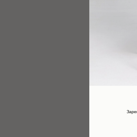
Блуза "Shape"
12 900
р.
Заре