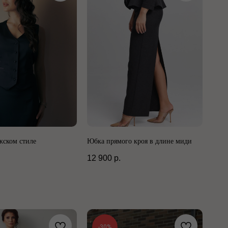
жском стиле
Юбка прямого кроя в длине миди
12 900
р.
-30%