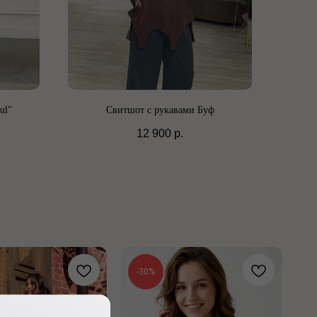
ul"
Свитшот с рукавами Буф
12 900
р.
-30%