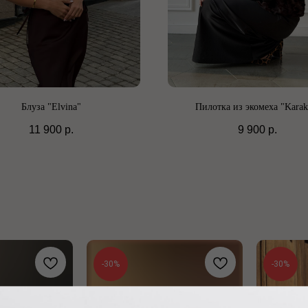
Блуза "Elvina"
Пилотка из экомеха "Karak
11 900
р.
9 900
р.
-30%
-30%