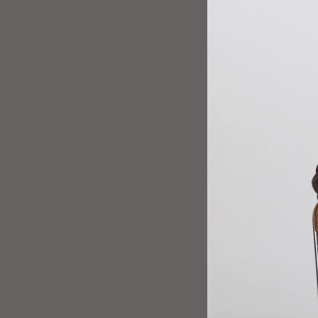
Платье "Brusnika"
19 900
р.
-30%