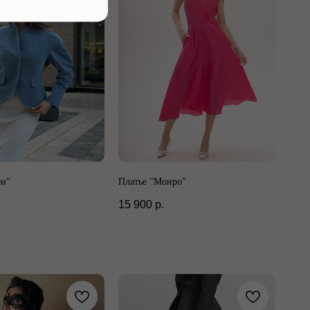
он"
Платье "Монро"
15 900
р.