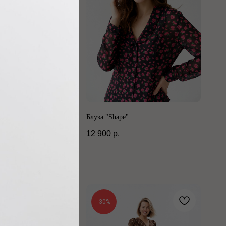
dame"
Блуза "Shape"
12 900
р.
-30%