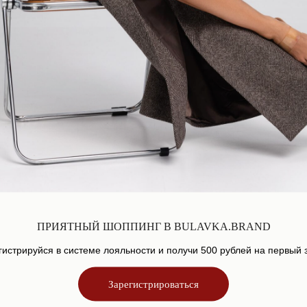
Блуза "Shape"
Блуза "Shap
12 900
р.
12 900
р.
ПРИЯТНЫЙ ШОППИНГ В BULAVKA.BRAND
гистрируйся в системе лояльности и получи 500 рублей на первый з
Зарегистрироваться
-50%
-30%