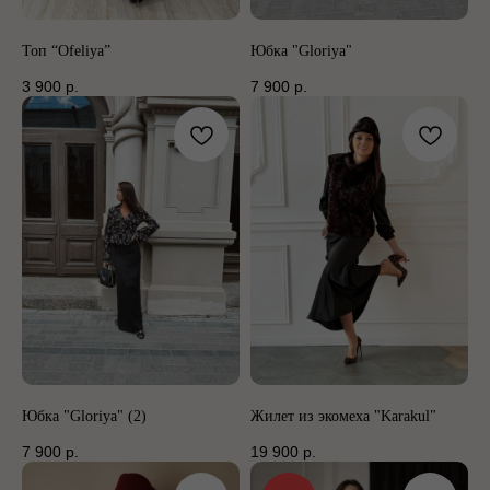
Топ “Ofeliya”
Юбка "Gloriya"
3 900
р.
7 900
р.
Юбка "Gloriya" (2)
Жилет из экомеха "Karakul"
7 900
р.
19 900
р.