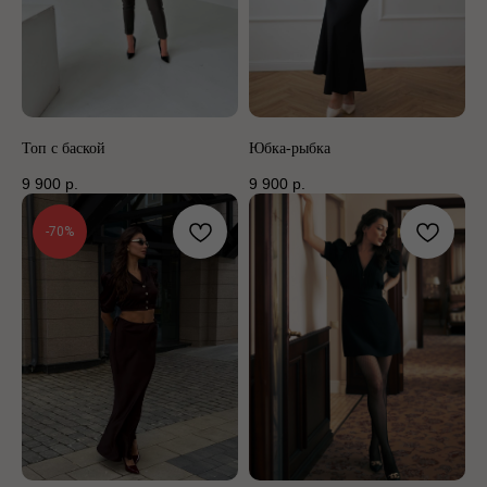
Топ с баской
Юбка-рыбка
9 900
р.
9 900
р.
-70%