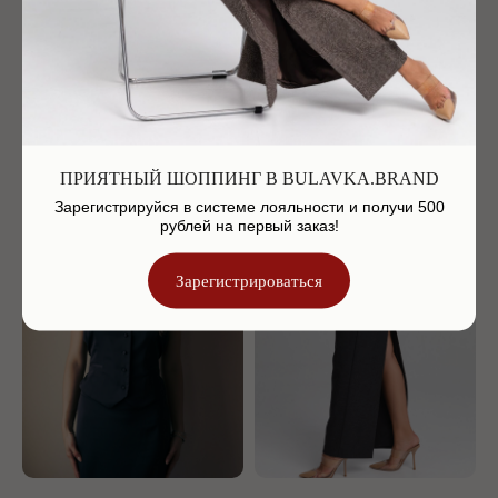
Жакет с мужского плеча
Жилет в мужском стиле
24 900
р.
9 900
р.
ПРИЯТНЫЙ ШОППИНГ В BULAVKA.BRAND
Зарегистрируйся в системе лояльности и получи 500
рублей на первый заказ!
Зарегистрироваться