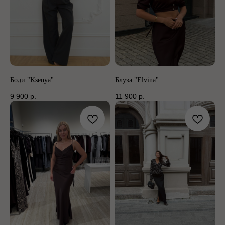
Боди "Ksenya"
Блуза "Elvina"
9 900
р.
11 900
р.