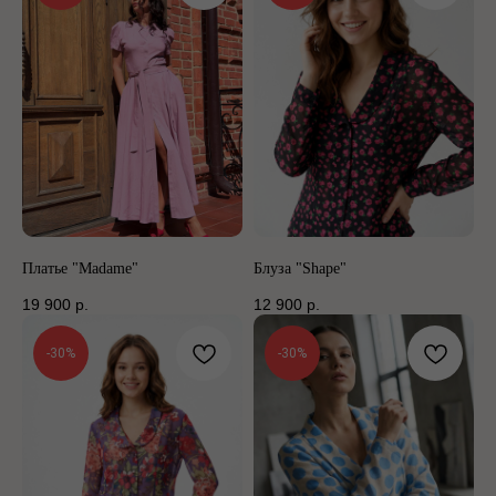
Платье "Madame"
Блуза "Shape"
19 900
р.
12 900
р.
-30%
-30%