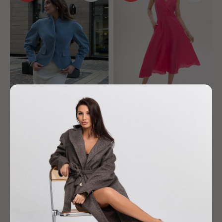
Жакет "Кокон"
Платье "Монро"
26 900
р.
15 900
р.
-30%