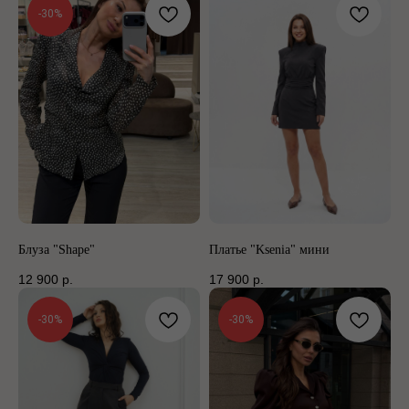
-30%
Блуза "Shape"
Платье "Ksenia" мини
12 900
р.
17 900
р.
-30%
-30%