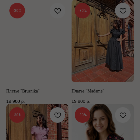
-30%
-30%
Платье "Brusnika"
Платье "Madame"
19 900
р.
19 900
р.
-30%
-30%