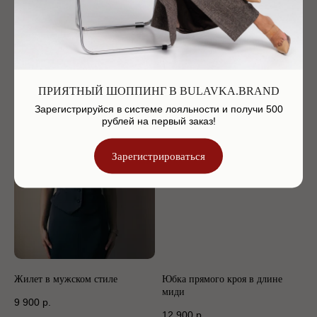
Жакет с мужского плеча
Жилет в мужском стиле
24 900
р.
9 900
р.
ПРИЯТНЫЙ ШОППИНГ В BULAVKA.BRAND
Зарегистрируйся в системе лояльности и получи 500
рублей на первый заказ!
Зарегистрироваться
Жилет в мужском стиле
Юбка прямого кроя в длине
миди
9 900
р.
12 900
р.