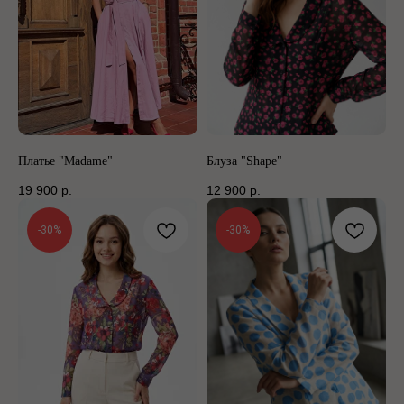
Платье "Madame"
Блуза "Shape"
19 900
р.
12 900
р.
-30%
-30%