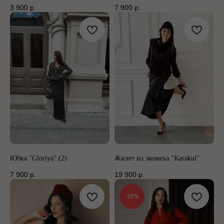
3 900
р.
7 900
р.
Юбка "Gloriya" (2)
Жилет из экомеха "Karakul"
7 900
р.
19 900
р.
-30%