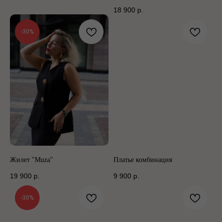
18 900
р.
-30%
Жилет "Muza"
Платье комбинация
19 900
р.
9 900
р.
-30%