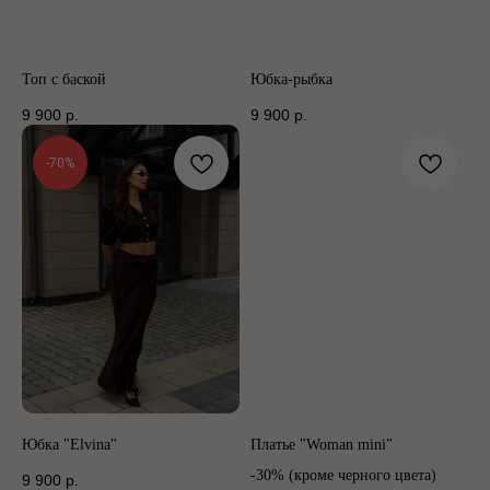
Топ с баской
Юбка-рыбка
9 900
р.
9 900
р.
-70%
Юбка "Elvina"
Платье "Woman mini"
-30% (кроме черного цвета)
9 900
р.