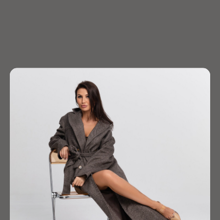
Жакет "Кокон"
Платье "Монро"
26 900
р.
15 900
р.
-30%