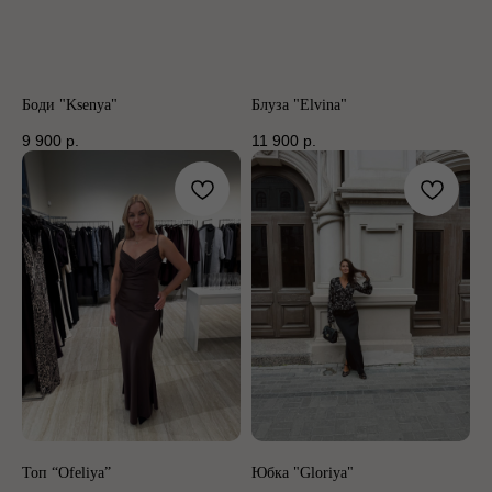
Боди "Ksenya"
Блуза "Elvina"
9 900
р.
11 900
р.
Топ “Ofeliya”
Юбка "Gloriya"