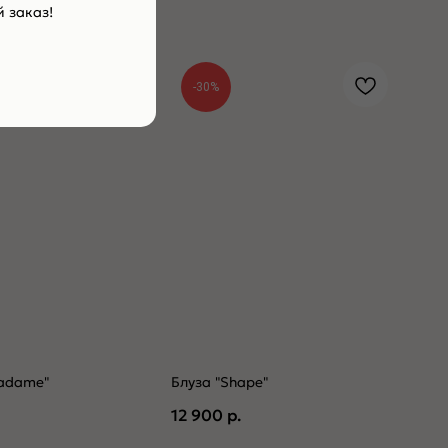
 заказ!
-30%
adame"
Блуза "Shape"
12 900
р.