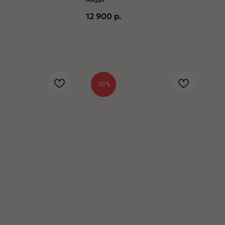
12 900
р.
-30%