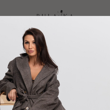
Жакет "Shape"
27900,00
р.
В корзину
Состав: 90% шерсть, 10% к
Состав: 90% шерсть, 10% к