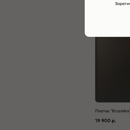
Зареги
-30%
Платье "Brusnika
19 900
р.