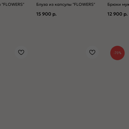
ы "FLOWERS"
Блуза из капсулы "FLOWERS"
Брюки муж
15 900
р.
12 900
р.
-70%