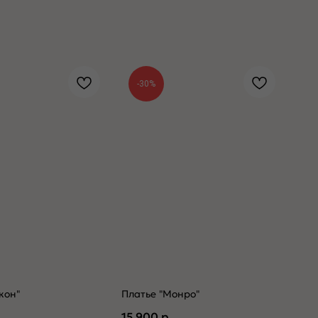
-30%
кон"
Платье "Монро"
15 900
р.