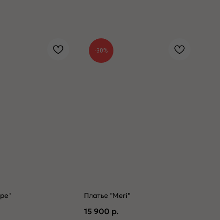
-30%
pe"
Платье "Meri"
15 900
р.