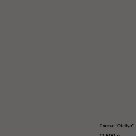
Платье "Ofeliya"
17 900
р.