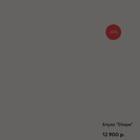
-30%
Блуза "Shape"
12 900
р.