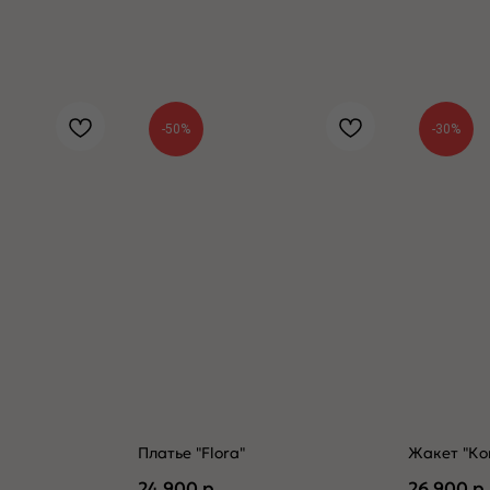
-50%
-30%
Платье "Flora"
Жакет "Ко
24 900
р.
26 900
р.