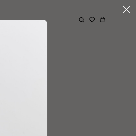
ашемир
ашемир