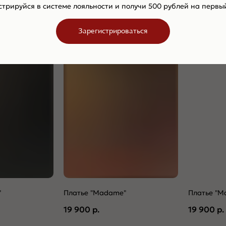
стрируйся в системе лояльности и получи 500 рублей на первый
Зарегистрироваться
-30%
-30%
"
Платье "Madame"
Платье "M
19 900
р.
19 900
р.