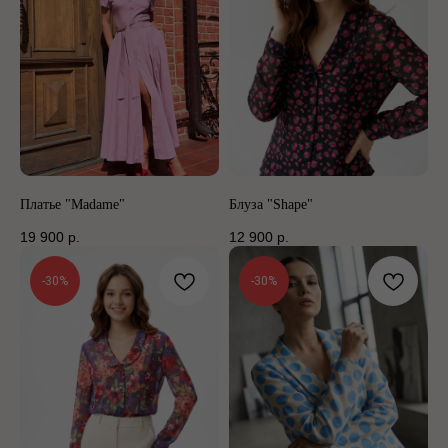
Платье "Madame"
Блуза "Shape"
19 900
р.
12 900
р.
-30%
-30%