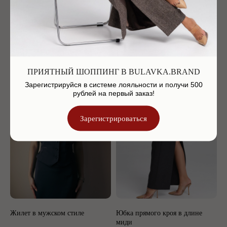
Жакет с мужского плеча
Жилет в мужском стиле
24 900
р.
9 900
р.
ПРИЯТНЫЙ ШОППИНГ В BULAVKA.BRAND
Зарегистрируйся в системе лояльности и получи 500
рублей на первый заказ!
Зарегистрироваться
Жилет в мужском стиле
Юбка прямого кроя в длине
миди