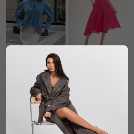
Жакет "Кокон"
Платье "Монро"
26 900
р.
15 900
р.
-30%