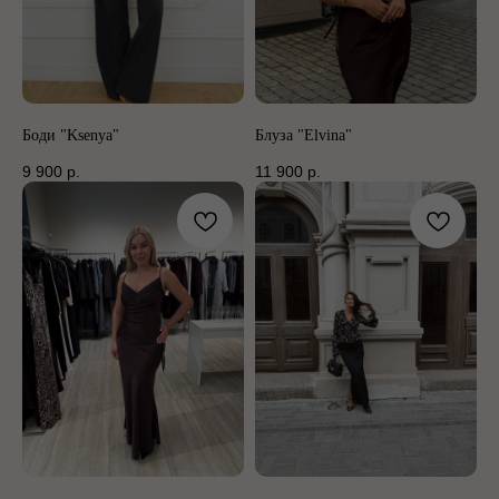
Боди "Ksenya"
Блуза "Elvina"
9 900
р.
11 900
р.