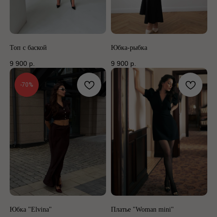
Топ с баской
Юбка-рыбка
9 900
р.
9 900
р.
-70%
Юбка "Elvina"
Платье "Woman mini"