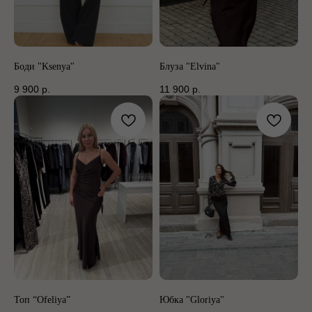
Боди "Ksenya"
Блуза "Elvina"
9 900
р.
11 900
р.
Топ “Ofeliya”
Юбка "Gloriya"