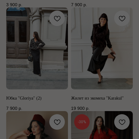
3 900
р.
7 900
р.
Юбка "Gloriya" (2)
Жилет из экомеха "Karakul"
7 900
р.
19 900
р.
-30%