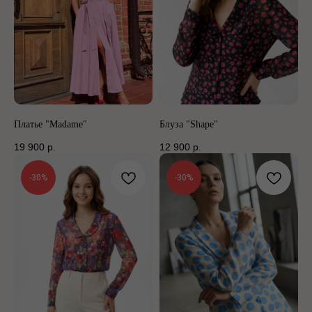
Платье "Madame"
Блуза "Shape"
19 900
р.
12 900
р.
-30%
-30%