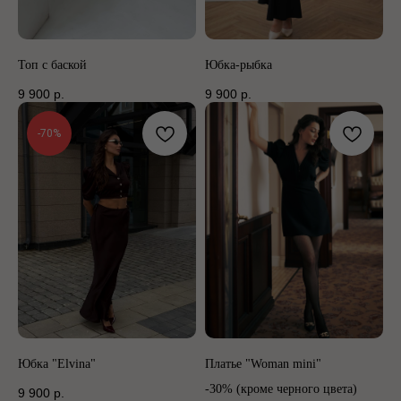
Топ с баской
Юбка-рыбка
9 900
р.
9 900
р.
-70%
Юбка "Elvina"
Платье "Woman mini"
-30% (кроме черного цвета)
9 900
р.