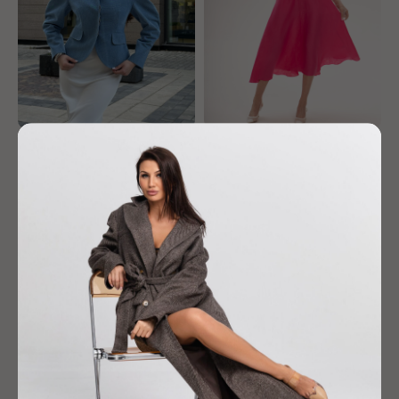
Жакет "Кокон"
Платье "Монро"
26 900
р.
15 900
р.
-30%