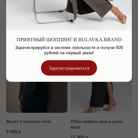
Жакет с мужского плеча
Жилет в мужском стиле
24 900
р.
9 900
р.
ПРИЯТНЫЙ ШОППИНГ В BULAVKA.BRAND
Зарегистрируйся в системе лояльности и получи 500
рублей на первый заказ!
Зарегистрироваться
Жилет в мужском стиле
Юбка прямого кроя в длине
миди
9 900
р.
12 900
р.