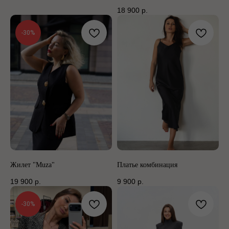
18 900
р.
-30%
Жилет "Muza"
Платье комбинация
19 900
р.
9 900
р.
-30%