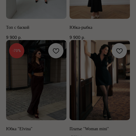
Топ с баской
Юбка-рыбка
9 900
р.
9 900
р.
-70%
Юбка "Elvina"
Платье "Woman mini"