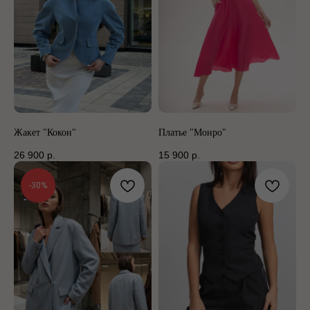
Жакет "Кокон"
Платье "Монро"
26 900
р.
15 900
р.
-30%