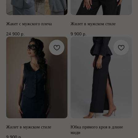
Жакет с мужского плеча
Жилет в мужском стиле
24 900
р.
9 900
р.
Жилет в мужском стиле
Юбка прямого кроя в длине
миди
9 900
р.