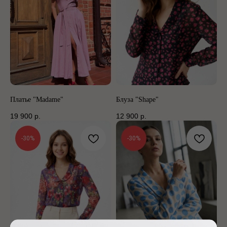
Платье "Madame"
Блуза "Shape"
19 900
р.
12 900
р.
-30%
-30%