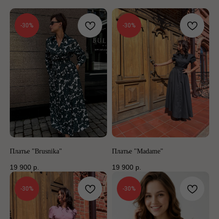
-30%
-30%
Платье "Brusnika"
Платье "Madame"
19 900
р.
19 900
р.
-30%
-30%