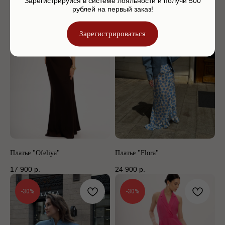
Зарегистрируйся в системе лояльности и получи 500
12 900
р.
15 900
р.
рублей на первый заказ!
-50%
Зарегистрироваться
Платье "Ofeliya"
Платье "Flora"
17 900
р.
24 900
р.
-30%
-30%