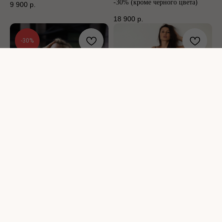
-30% (кроме черного цвета)
9 900
р.
18 900
р.
-30%
Жилет "Muza"
Платье комбинация
19 900
р.
9 900
р.
-30%