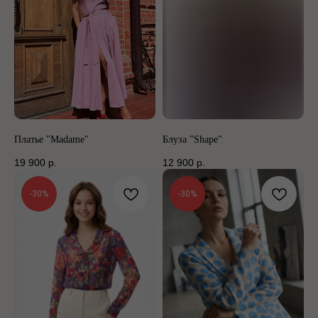
Платье "Madame"
Блуза "Shape"
19 900
р.
12 900
р.
-30%
-30%