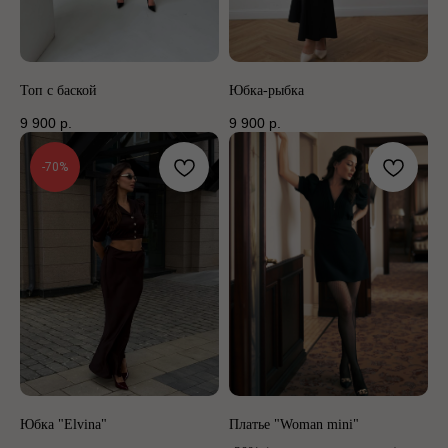
Топ с баской
Юбка-рыбка
9 900
р.
9 900
р.
-70%
Юбка "Elvina"
Платье "Woman mini"