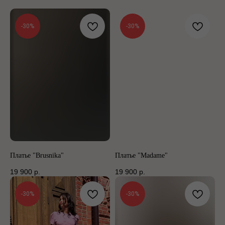
-30%
-30%
Платье "Brusnika"
Платье "Madame"
19 900
р.
19 900
р.
-30%
-30%