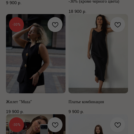
-30% (кроме черного цвета)
9 900
р.
18 900
р.
-30%
Жилет "Muza"
Платье комбинация
19 900
р.
9 900
р.
-30%