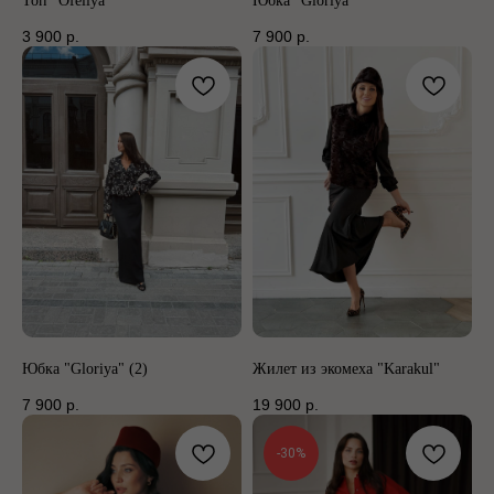
Топ “Ofeliya”
Юбка "Gloriya"
3 900
р.
7 900
р.
Юбка "Gloriya" (2)
Жилет из экомеха "Karakul"
7 900
р.
19 900
р.
-30%