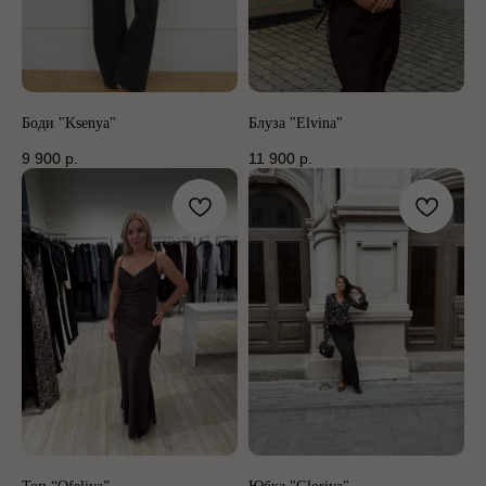
Боди "Ksenya"
Блуза "Elvina"
9 900
р.
11 900
р.