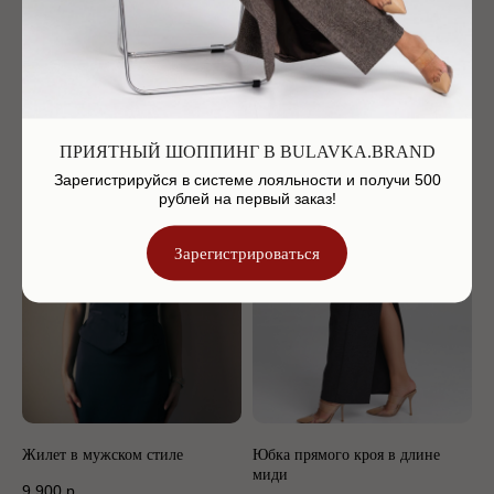
Жакет с мужского плеча
Жилет в мужском стиле
24 900
р.
9 900
р.
ПРИЯТНЫЙ ШОППИНГ В BULAVKA.BRAND
Зарегистрируйся в системе лояльности и получи 500
рублей на первый заказ!
Зарегистрироваться
Жилет в мужском стиле
Юбка прямого кроя в длине
миди
9 900
р.