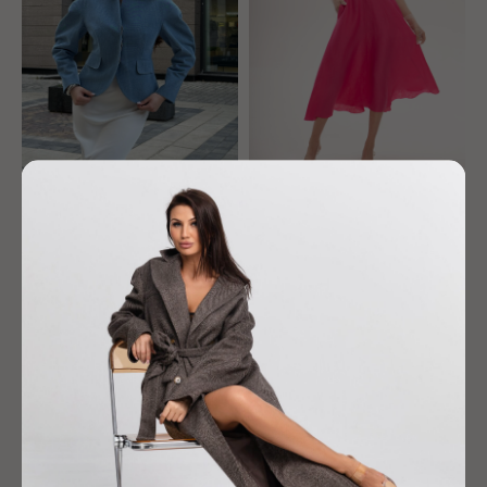
Жакет "Кокон"
Платье "Монро"
26 900
р.
15 900
р.
-30%