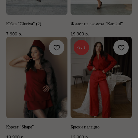
Юбка "Gloriya" (2)
Жилет из экомеха "Karakul"
7 900
р.
19 900
р.
-30%
Корсет "Shape"
Брюки палаццо
19 900
р.
12 900
р.