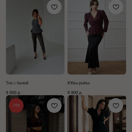
Топ с баской
Юбка-рыбка
9 900
р.
9 900
р.
-70%