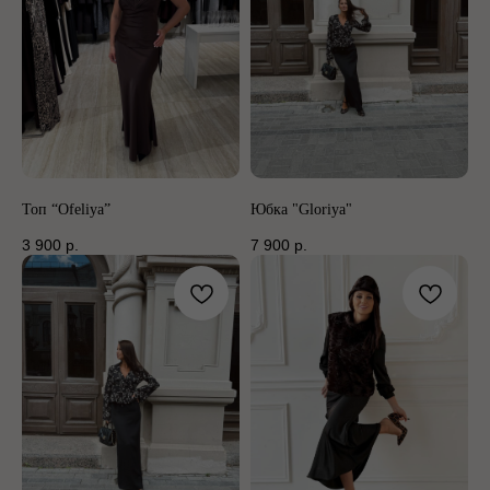
Топ “Ofeliya”
Юбка "Gloriya"
3 900
р.
7 900
р.