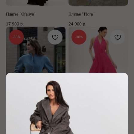
Платье "Ofeliya"
Платье "Flora"
17 900
р.
24 900
р.
-30%
-30%
Жакет "Кокон"
Платье "Монро"
26 900
р.
15 900
р.