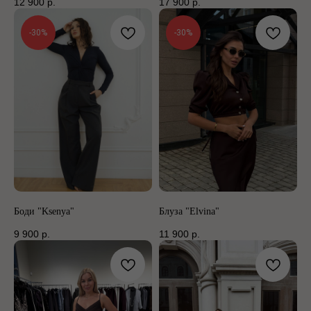
12 900
р.
17 900
р.
-30%
-30%
Боди "Ksenya"
Блуза "Elvina"
9 900
р.
11 900
р.