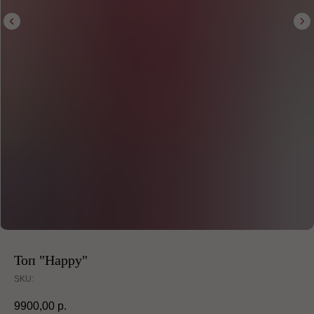
Топ "Happy"
SKU:
9900,00
р.