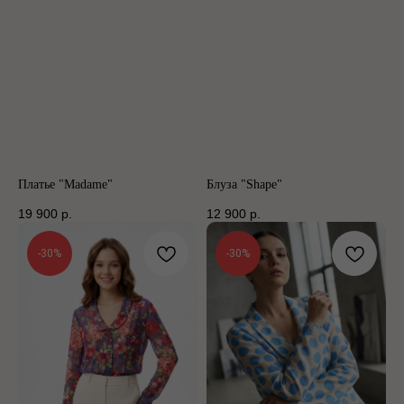
Платье "Madame"
Блуза "Shape"
19 900
р.
12 900
р.
-30%
-30%