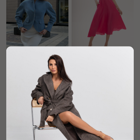
Жакет "Кокон"
Платье "Монро"
26 900
р.
15 900
р.
-30%