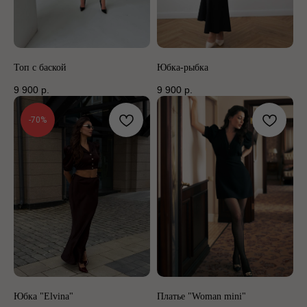
Топ с баской
Юбка-рыбка
9 900
р.
9 900
р.
-70%
Юбка "Elvina"
Платье "Woman mini"