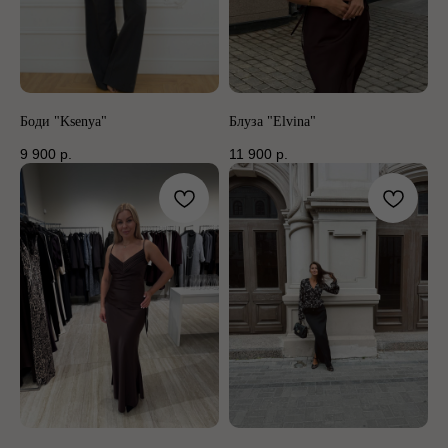
Боди "Ksenya"
Блуза "Elvina"
9 900
р.
11 900
р.