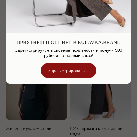
Жакет с мужского плеча
Жилет в мужском стиле
24 900
р.
9 900
р.
ПРИЯТНЫЙ ШОППИНГ В BULAVKA.BRAND
Зарегистрируйся в системе лояльности и получи 500
рублей на первый заказ!
Зарегистрироваться
Жилет в мужском стиле
Юбка прямого кроя в длине
миди