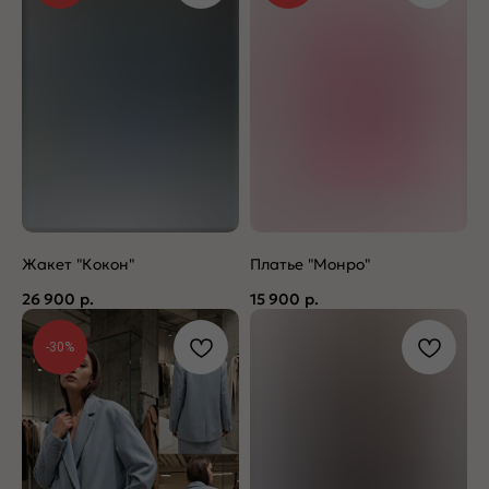
Жакет "Кокон"
Платье "Монро"
26 900
р.
15 900
р.
-30%