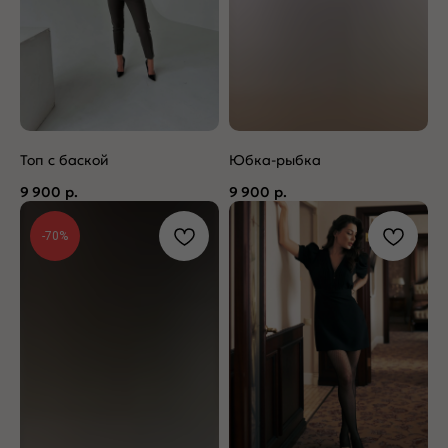
Топ с баской
Юбка-рыбка
9 900
р.
9 900
р.
-70%