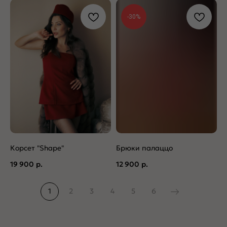
-30%
Корсет "Shape"
Брюки палаццо
19 900
р.
12 900
р.
1
2
3
4
5
6