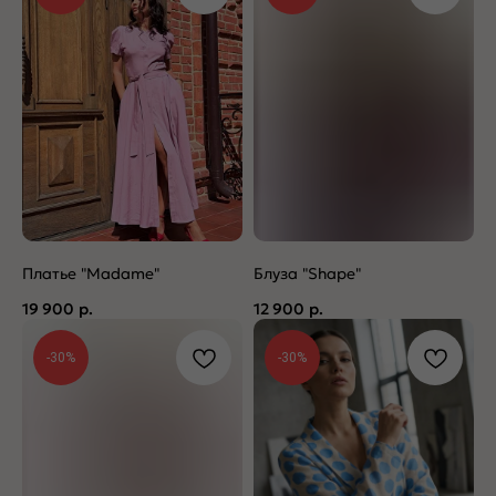
Платье "Madame"
Блуза "Shape"
19 900
р.
12 900
р.
-30%
-30%