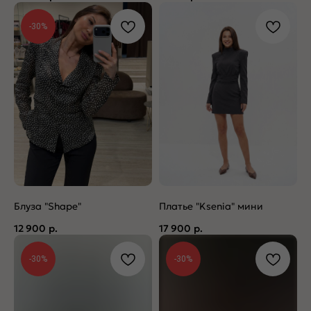
-30%
Блуза "Shape"
Платье "Ksenia" мини
12 900
р.
17 900
р.
-30%
-30%