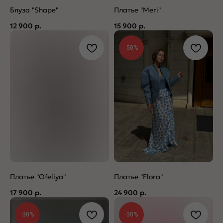
Блуза "Shape"
Платье "Meri"
12 900
р.
15 900
р.
-50%
Платье "Ofeliya"
Платье "Flora"
17 900
р.
24 900
р.
-30%
-30%