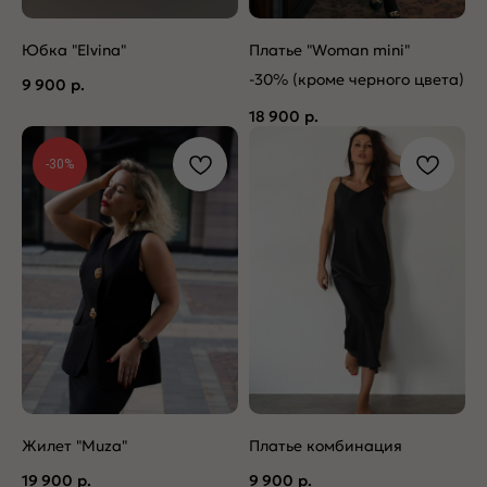
Юбка "Elvina"
Платье "Woman mini"
-30% (кроме черного цвета)
9 900
р.
18 900
р.
-30%
Жилет "Muza"
Платье комбинация
19 900
р.
9 900
р.