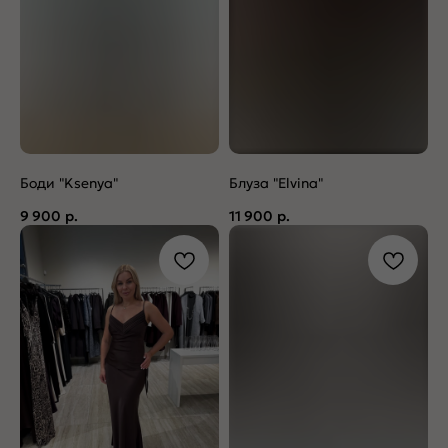
Боди "Ksenya"
Блуза "Elvina"
9 900
р.
11 900
р.