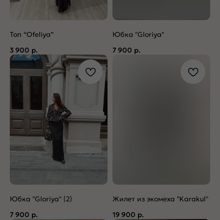
Топ “Ofeliya”
Юбка "Gloriya"
3 900
р.
7 900
р.
Юбка "Gloriya" (2)
Жилет из экомеха "Karakul"
7 900
р.
19 900
р.